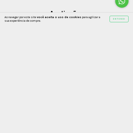
Avaliações
Ao navegar por este site
você aceita o uso de cookies
para agilizar a
ENTENDI
sua experiência de compra.
ASSINE NOSSA NEWSLETTER