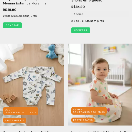
Shorts em Algodão
Menina Estampa Florsinha
R$34,90
R$49,90
2 cores
2
x de
R$24,95
sem juros
2
x de
R$17,45
sem juros
COMPRAR
COMPRAR
5% OFF
5% OFF
COMPRANDO 5 OU MAIS
COMPRANDO 5 OU MAIS
FRETE GRÁTIS
FRETE GRÁTIS