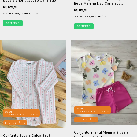
body 3 Short Algodão Canelado
Bebê Menina Liso Canelado
R$129,90
Algodão
R$119,90
2
x de
R$64,95
sem juros
2
x de
R$59,95
sem juros
COMPRAR
COMPRAR
5% OFF
COMPRANDO 5 OU MAIS
5% OFF
COMPRANDO 5 OU MAIS
FRETE GRÁTIS
FRETE GRÁTIS
Conjunto Infantil Menina Blusa e
Conjunto Body e Calça Bebê