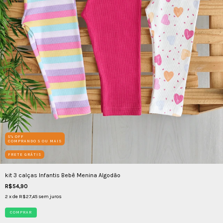
5% OFF
COMPRANDO 5 OU MAIS
FRETE GRÁTIS
kit 3 calças Infantis Bebê Menina Algodão
R$54,90
2
x de
R$27,45
sem juros
COMPRAR