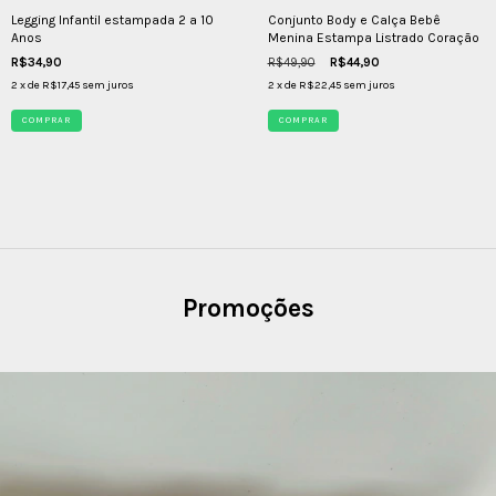
Legging Infantil estampada 2 a 10
Conjunto Body e Calça Bebê
Anos
Menina Estampa Listrado Coração
R$34,90
R$49,90
R$44,90
2
x de
R$17,45
sem juros
2
x de
R$22,45
sem juros
COMPRAR
COMPRAR
Promoções