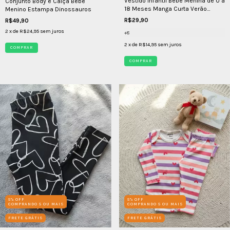
Vestido Infantil Bebê Menina de 0 a
Conjunto Body e Calça Bebê
18 Meses Manga Curta Verão
Menino Estampa Dinossauros
Crianças
R$29,90
R$49,90
2
x de
R$24,95
sem juros
+8
2
x de
R$14,95
sem juros
COMPRAR
COMPRAR
5% OFF
5% OFF
COMPRANDO 5 OU MAIS
COMPRANDO 5 OU MAIS
FRETE GRÁTIS
FRETE GRÁTIS